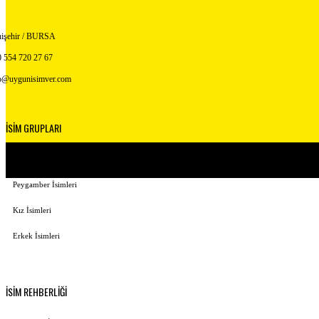
işehir / BURSA
 554 720 27 67
o@uygunisimver.com
İSİM GRUPLARI
Kuranda Geçen İsimler
Peygamber İsimleri
Kız İsimleri
Erkek İsimleri
İSİM REHBERLİĞİ