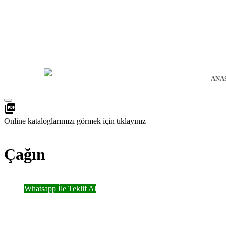
BİZE ULAŞIN
TALEP FORMU
info@uygunisimver.com
+90 554 720 27 67
ANA
picture_as_pdf
Online kataloglarımızı görmek için tıklayınız
TÜMÜNÜ GÖR
Çağın
Çağın - Hakkında Genel Bilgiler
Whatsapp İle Teklif Al
Mail İle Teklif Al
Dropdown
Default 4
Default 5