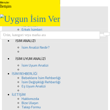
Menuler
İletişim
Anasayfa
İSİM GRUPLARI
Kuranda Geçen İsimler
Peygamber İsimleri
Kız İsimleri
Erkek İsimleri
Ü
Clos
İSİM ANALİZİ
İsim Analizi Nedir?
İSİM UYUM ANALİZİ
İsim Uyum Analizi
İSİM REHBERLİĞİ
Bebeklere İsim Rehberliği
İsim Değişikliği Rehberliği
Eş Uyum Analizi
İLETİŞİM
Hakkımızda
Bize Ulaşın
Talep Formu