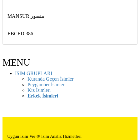
MANSUR منصور
EBCED 386
MENU
İSİM GRUPLARI
Kuranda Geçen İsimler
Peygamber İsimleri
Kız İsimleri
Erkek İsimleri
Uygun İsim Ver ® İsim Analiz Hizmetleri