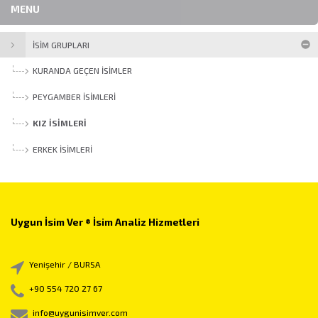
MENU
İSİM GRUPLARI
KURANDA GEÇEN İSIMLER
PEYGAMBER İSIMLERI
KIZ İSIMLERI
ERKEK İSIMLERI
Uygun İsim Ver ® İsim Analiz Hizmetleri
Yenişehir / BURSA
+90 554 720 27 67
info@uygunisimver.com