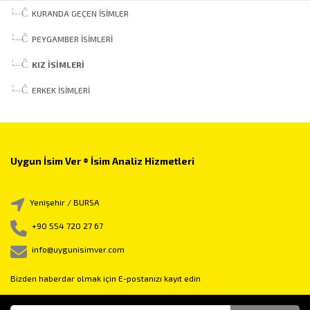
KURANDA GEÇEN İSIMLER
PEYGAMBER İSIMLERI
KIZ İSIMLERI
ERKEK İSIMLERI
Uygun İsim Ver ® İsim Analiz Hizmetleri
Yenişehir / BURSA
+90 554 720 27 67
info@uygunisimver.com
Bizden haberdar olmak için E-postanızı kayıt edin