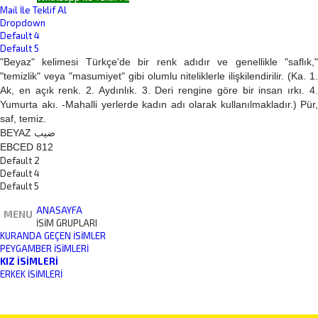
Mail İle Teklif Al
Dropdown
Default 4
Default 5
"Beyaz" kelimesi Türkçe'de bir renk adıdır ve genellikle "saflık,"
"temizlik" veya "masumiyet" gibi olumlu niteliklerle ilişkilendirilir. (Ka. 1.
Ak, en açık renk. 2. Aydınlık. 3. Deri rengine göre bir insan ırkı. 4.
Yumurta akı. -Mahalli yerlerde kadın adı olarak kullanılmakladır.) Pür,
saf, temiz.
BEYAZ ضيب
EBCED 812
Default 2
Default 4
Default 5
ANASAYFA
MENU
İSİM GRUPLARI
KURANDA GEÇEN İSIMLER
PEYGAMBER İSIMLERI
KIZ İSIMLERI
ERKEK İSIMLERI