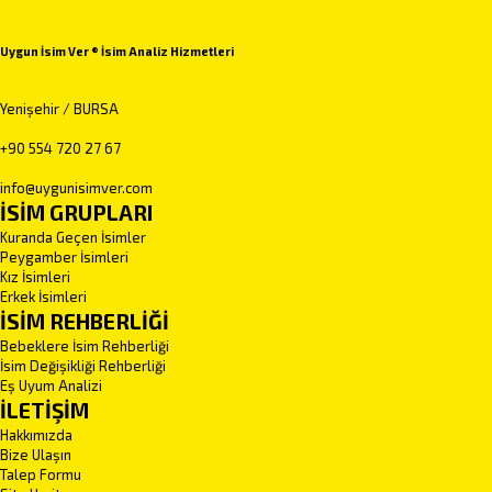
Uygun İsim Ver ® İsim Analiz Hizmetleri
Yenişehir / BURSA
+90 554 720 27 67
info@uygunisimver.com
İSİM GRUPLARI
Kuranda Geçen İsimler
Peygamber İsimleri
Kız İsimleri
Erkek İsimleri
İSİM REHBERLİĞİ
Bebeklere İsim Rehberliği
İsim Değişikliği Rehberliği
Eş Uyum Analizi
İLETİŞİM
Hakkımızda
Bize Ulaşın
Talep Formu