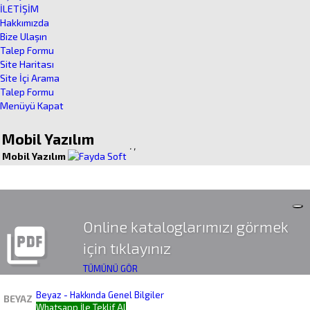
İLETİŞİM
Hakkımızda
Bize Ulaşın
Talep Formu
Site Haritası
Site İçi Arama
Talep Formu
Menüyü Kapat
Mobil Yazılım
.
,
Mobil Yazılım
Online kataloglarımızı görmek
picture_as_pdf
için tıklayınız
TÜMÜNÜ GÖR
Beyaz - Hakkında Genel Bilgiler
BEYAZ
Whatsapp İle Teklif Al