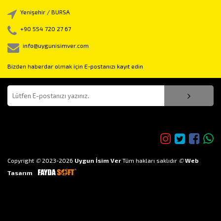
Yenişehir / BURSA
+90 554 720 27 67
info@uygunisimver.com
Bizden haberdar olmak için E-postanızı kayıt edin
Bizi takip edin!
Copyright
©
2023-2026
Uygun İsim Ver
Tüm hakları saklıdır
©
Web
Tasarım