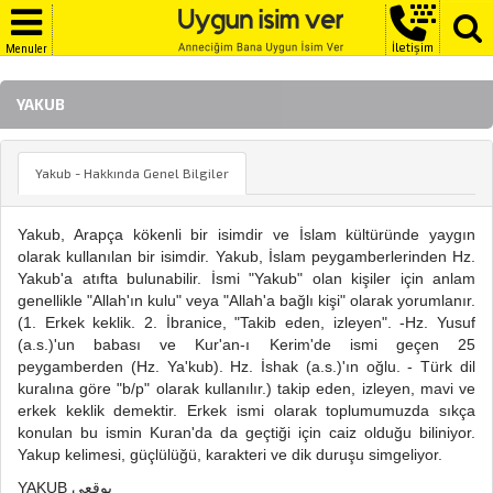
İletişim
Menuler
YAKUB
Yakub - Hakkında Genel Bilgiler
Yakub, Arapça kökenli bir isimdir ve İslam kültüründe yaygın
olarak kullanılan bir isimdir. Yakub, İslam peygamberlerinden Hz.
Yakub'a atıfta bulunabilir. İsmi "Yakub" olan kişiler için anlam
genellikle "Allah'ın kulu" veya "Allah'a bağlı kişi" olarak yorumlanır.
(1. Erkek keklik. 2. İbranice, "Takib eden, izleyen". -Hz. Yusuf
(a.s.)'un babası ve Kur'an-ı Kerim'de ismi geçen 25
peygamberden (Hz. Ya'kub). Hz. İshak (a.s.)'ın oğlu. - Türk dil
kuralına göre "b/p" olarak kullanılır.) takip eden, izleyen, mavi ve
erkek keklik demektir. Erkek ismi olarak toplumumuzda sıkça
konulan bu ismin Kuran'da da geçtiği için caiz olduğu biliniyor.
Yakup kelimesi, güçlülüğü, karakteri ve dik duruşu simgeliyor.
YAKUB بوقعي