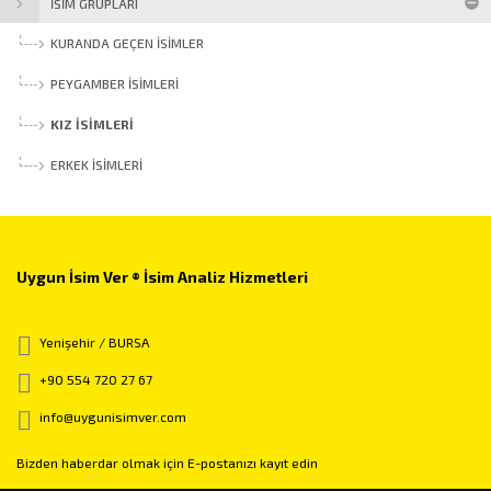
İSİM GRUPLARI
KURANDA GEÇEN İSIMLER
PEYGAMBER İSIMLERI
KIZ İSIMLERI
ERKEK İSIMLERI
Uygun İsim Ver ® İsim Analiz Hizmetleri
Yenişehir / BURSA
+90 554 720 27 67
info@uygunisimver.com
Bizden haberdar olmak için E-postanızı kayıt edin