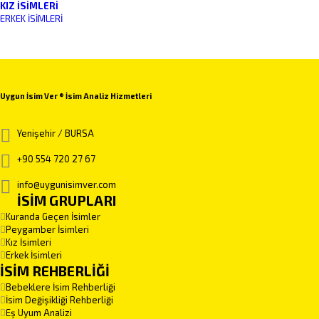
KIZ İSIMLERI
ERKEK İSIMLERI
Uygun İsim Ver ® İsim Analiz Hizmetleri
Yenişehir / BURSA
+90 554 720 27 67
info@uygunisimver.com
İSİM GRUPLARI
Kuranda Geçen İsimler
Peygamber İsimleri
Kız İsimleri
Erkek İsimleri
İSİM REHBERLİĞİ
Bebeklere İsim Rehberliği
İsim Değişikliği Rehberliği
Eş Uyum Analizi