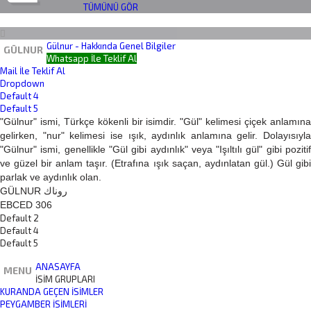
TÜMÜNÜ GÖR
Gülnur - Hakkında Genel Bilgiler
GÜLNUR
Whatsapp İle Teklif Al
Mail İle Teklif Al
Dropdown
Default 4
Default 5
"Gülnur" ismi, Türkçe kökenli bir isimdir. "Gül" kelimesi çiçek anlamına
gelirken, "nur" kelimesi ise ışık, aydınlık anlamına gelir. Dolayısıyla
"Gülnur" ismi, genellikle "Gül gibi aydınlık" veya "Işıltılı gül" gibi pozitif
ve güzel bir anlam taşır. (Etrafına ışık saçan, aydınlatan gül.) Gül gibi
parlak ve aydınlık olan.
GÜLNUR روناك
EBCED 306
Default 2
Default 4
Default 5
ANASAYFA
MENU
İSİM GRUPLARI
KURANDA GEÇEN İSIMLER
PEYGAMBER İSIMLERI