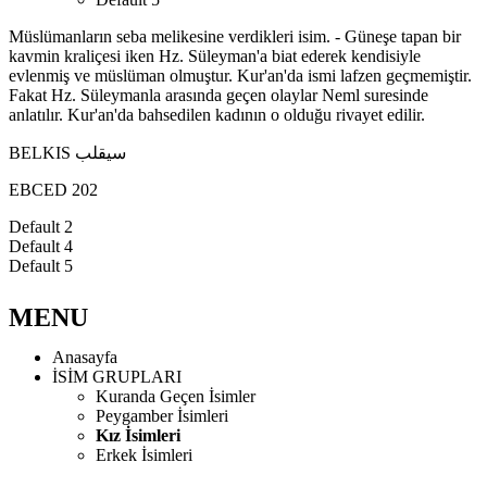
Müslümanların seba melikesine verdikleri isim. - Güneşe tapan bir
kavmin kraliçesi iken Hz. Süleyman'a biat ederek kendisiyle
evlenmiş ve müslüman olmuştur. Kur'an'da ismi lafzen geçmemiştir.
Fakat Hz. Süleymanla arasında geçen olaylar Neml suresinde
anlatılır. Kur'an'da bahsedilen kadının o olduğu rivayet edilir.
BELKIS سيقلب
EBCED 202
Default 2
Default 4
Default 5
MENU
Anasayfa
İSİM GRUPLARI
Kuranda Geçen İsimler
Peygamber İsimleri
Kız İsimleri
Erkek İsimleri