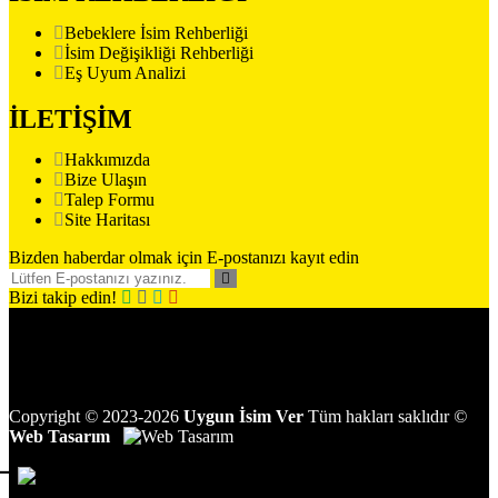
Bebeklere İsim Rehberliği
İsim Değişikliği Rehberliği
Eş Uyum Analizi
İLETİŞİM
Hakkımızda
Bize Ulaşın
Talep Formu
Site Haritası
Bizden haberdar olmak için E-postanızı kayıt edin
Bizi takip edin!
Copyright
©
2023-2026
Uygun İsim Ver
Tüm hakları saklıdır
©
Web Tasarım