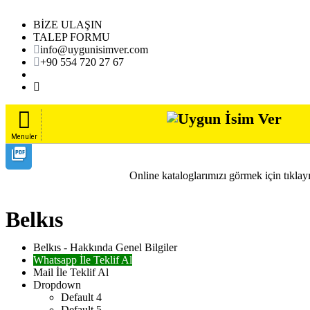
BİZE ULAŞIN
TALEP FORMU
info@uygunisimver.com
+90 554 720 27 67
Menuler
picture_as_pdf
TÜMÜNÜ GÖR
Online kataloglarımızı görmek için tıklay
Belkıs
Belkıs - Hakkında Genel Bilgiler
Whatsapp İle Teklif Al
Mail İle Teklif Al
Dropdown
Default 4
Default 5