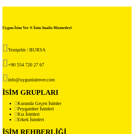
Uygun İsim Ver ® İsim Analiz Hizmetleri
Yenişehir / BURSA
+90 554 720 27 67
info@uygunisimver.com
İSİM GRUPLARI
Kuranda Geçen İsimler
Peygamber İsimleri
Kız İsimleri
Erkek İsimleri
İSİM REHBERLİĞİ