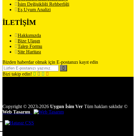
İsim Değişikliği Rehberliği
Eş Uyum Analizi
İLETİŞİM
Hakkımızda
Bize Ulaşın
Talep Formu
Site Haritası
Bizden haberdar olmak için E-postanızı kayıt edin
Bizi takip edin!
Copyright
©
2023-2026
Uygun İsim Ver
Tüm hakları saklıdır
©
Web Tasarım