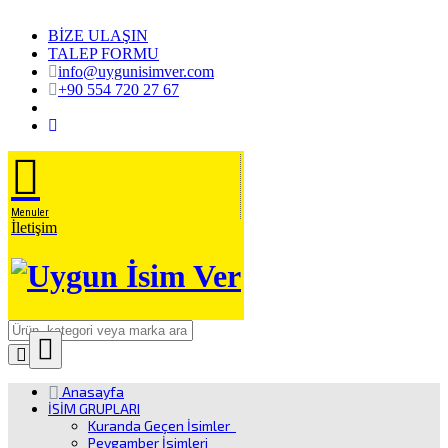
BİZE ULAŞIN
TALEP FORMU
info@uygunisimver.com
+90 554 720 27 67
Menuler
İletişim
Close
Ürün
Anasayfa
Arama
İSİM GRUPLARI
Kuranda Geçen İsimler
Peygamber İsimleri