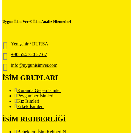
Uygun İsim Ver ® İsim Analiz Hizmetleri
Yenişehir / BURSA
+90 554 720 27 67
info@uygunisimver.com
İSİM GRUPLARI
Kuranda Geçen İsimler
Peygamber İsimleri
Kız İsimleri
Erkek İsimleri
İSİM REHBERLİĞİ
Bebeklere İsim Rehberliği