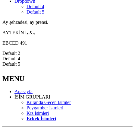
Dropdown
Default 4
Default 5
Ay şehzadesi, ay prensi.
AYTEKİN ينكتيا
EBCED 491
Default 2
Default 4
Default 5
MENU
Anasayfa
İSİM GRUPLARI
Kuranda Geçen İsimler
Peygamber İsimleri
Kız İsimleri
Erkek İsimleri