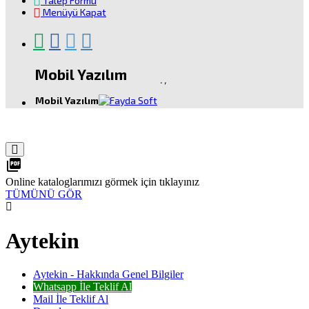
Talep Formu
Menüyü Kapat
Mobil Yazılım
.
,
Mobil Yazılım
picture_as_pdf
Online kataloglarımızı görmek için tıklayınız
TÜMÜNÜ GÖR
Aytekin
Aytekin - Hakkında Genel Bilgiler
Whatsapp İle Teklif Al
Mail İle Teklif Al