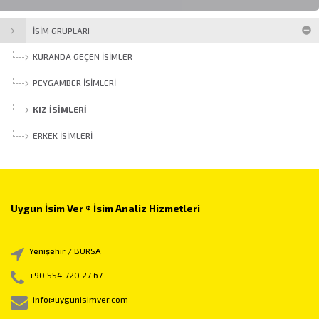
İSİM GRUPLARI
KURANDA GEÇEN İSIMLER
PEYGAMBER İSIMLERI
KIZ İSIMLERI
ERKEK İSIMLERI
Uygun İsim Ver ® İsim Analiz Hizmetleri
Yenişehir / BURSA
+90 554 720 27 67
info@uygunisimver.com