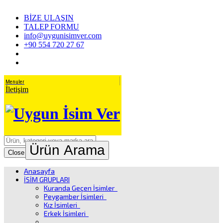
BİZE ULAŞIN
TALEP FORMU
info@uygunisimver.com
+90 554 720 27 67
Menuler
İletişim
Ürün Arama
Close
Anasayfa
İSİM GRUPLARI
Kuranda Geçen İsimler
Peygamber İsimleri
Kız İsimleri
Erkek İsimleri