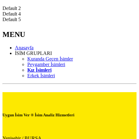
Default 2
Default 4
Default 5
MENU
Anasayfa
İSİM GRUPLARI
Kuranda Geçen İsimler
Peygamber İsimleri
Kız İsimleri
Erkek İsimleri
Uygun İsim Ver ® İsim Analiz Hizmetleri
Yenişehir / BURSA