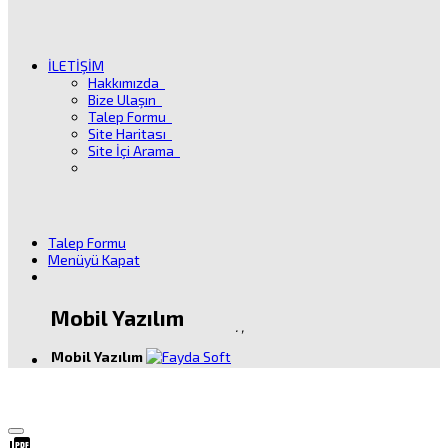
İLETİŞİM
Hakkımızda
Bize Ulaşın
Talep Formu
Site Haritası
Site İçi Arama
Talep Formu
Menüyü Kapat
Mobil Yazılım
.
,
Mobil Yazılım
picture_as_pdf