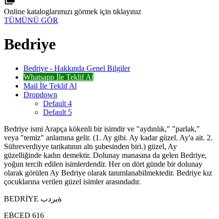
Online kataloglarımızı görmek için tıklayınız
TÜMÜNÜ GÖR
Bedriye
Bedriye - Hakkında Genel Bilgiler
Whatsapp İle Teklif Al
Mail İle Teklif Al
Dropdown
Default 4
Default 5
Bedriye ismi Arapça kökenli bir isimdir ve "aydınlık," "parlak,"
veya "temiz" anlamına gelir. (1. Ay gibi. Ay kadar güzel. Ay'a ait. 2.
Sühreverdiyye tarikatının altı şubesinden biri.) güzel, Ay
güzelliğinde kadın demektir. Dolunay manasına da gelen Bedriye,
yoğun tercih edilen isimlerdendir. Her on dört günde bir dolunay
olarak görülen Ay Bedriye olarak tanımlanabilmektedir. Bedriye kız
çocuklarına verilen güzel isimler arasındadır.
BEDRİYE ةيردب
EBCED 616