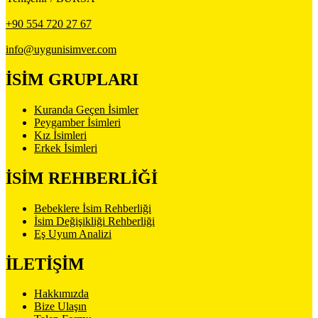
+90 554 720 27 67
info@uygunisimver.com
İSİM GRUPLARI
Kuranda Geçen İsimler
Peygamber İsimleri
Kız İsimleri
Erkek İsimleri
İSİM REHBERLİĞİ
Bebeklere İsim Rehberliği
İsim Değişikliği Rehberliği
Eş Uyum Analizi
İLETİŞİM
Hakkımızda
Bize Ulaşın