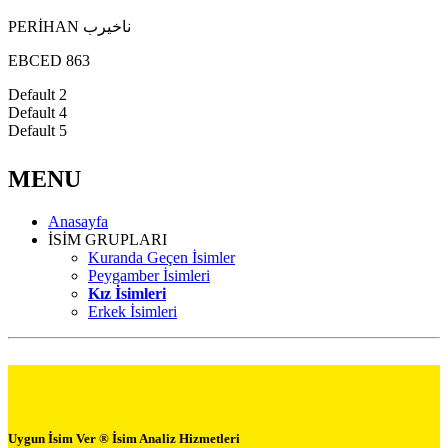
PERİHAN ناخيرب
EBCED 863
Default 2
Default 4
Default 5
MENU
Anasayfa
İSİM GRUPLARI
Kuranda Geçen İsimler
Peygamber İsimleri
Kız İsimleri
Erkek İsimleri
Uygun İsim Ver ® İsim Analiz Hizmetleri