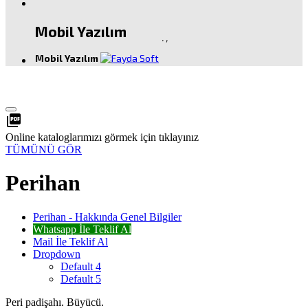
Mobil Yazılım
.
,
Mobil Yazılım
picture_as_pdf
Online kataloglarımızı görmek için tıklayınız
TÜMÜNÜ GÖR
Perihan
Perihan - Hakkında Genel Bilgiler
Whatsapp İle Teklif Al
Mail İle Teklif Al
Dropdown
Default 4
Default 5
Peri padişahı. Büyücü.