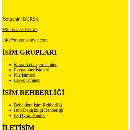
Yenişehir / BURSA
+90 554 720 27 67
info@uygunisimver.com
İSİM GRUPLARI
Kuranda Geçen İsimler
Peygamber İsimleri
Kız İsimleri
Erkek İsimleri
İSİM REHBERLİĞİ
Bebeklere İsim Rehberliği
İsim Değişikliği Rehberliği
Eş Uyum Analizi
İLETİŞİM