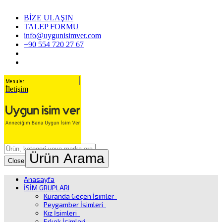
BİZE ULAŞIN
TALEP FORMU
info@uygunisimver.com
+90 554 720 27 67
Menuler
İletişim
Ürün Arama
Close
Anasayfa
İSİM GRUPLARI
Kuranda Geçen İsimler
Peygamber İsimleri
Kız İsimleri
Erkek İsimleri