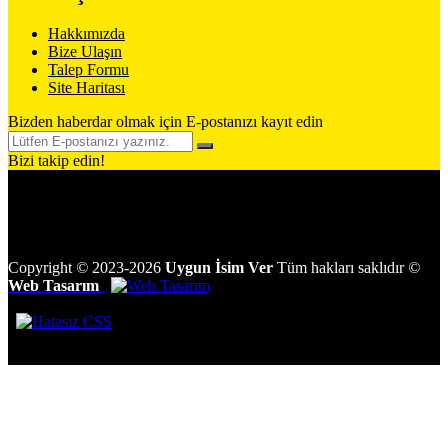
Hakkımızda
Bize Ulaşın
Talep Formu
Site Haritası
Bizden haberdar olmak için E-postanızı kayıt edin
Bizi takip edin!
Copyright
©
2023-2026
Uygun İsim Ver
Tüm hakları saklıdır
©
Web Tasarım