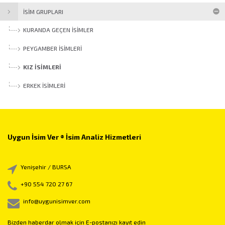
İSİM GRUPLARI
KURANDA GEÇEN İSIMLER
PEYGAMBER İSIMLERI
KIZ İSIMLERI
ERKEK İSIMLERI
Uygun İsim Ver ® İsim Analiz Hizmetleri
Yenişehir / BURSA
+90 554 720 27 67
info@uygunisimver.com
Bizden haberdar olmak için E-postanızı kayıt edin