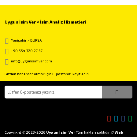
Uygun İsim Ver ® İsim Analiz Hizmetleri
Yenişehir / BURSA
+90 554 720 27 67
info@uygunisimver.com
Bizden haberdar olmak için E-postanızı kayıt edin
Bizi takip edin!
Copyright
©
2023-2026
Uygun İsim Ver
Tüm hakları saklıdır
©
Web