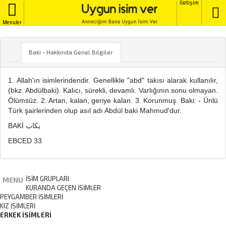
İletişim
Menuler
BAKI
Baki - Hakkında Genel Bilgiler
1. Allah'ın isimlerindendir. Genellikle "abd" takısı alarak kullanılır,
(bkz. Abdülbaki). Kalıcı, sürekli, devamlı. Varlığının sonu olmayan.
Ölümsüz. 2. Artan, kalan, geriye kalan. 3. Korunmuş. Baki: - Ünlü
Türk şairlerinden olup asıl adı Abdül baki Mahmud'dur.
BAKİ يكاب
EBCED 33
İSİM GRUPLARI
MENU
KURANDA GEÇEN İSIMLER
PEYGAMBER İSIMLERI
KIZ İSIMLERI
ERKEK İSIMLERI