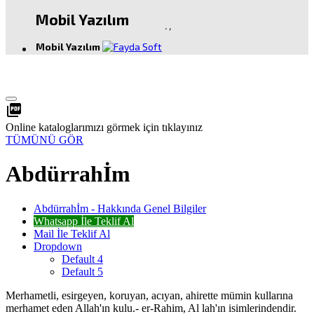
Mobil Yazılım
.
,
Mobil Yazılım
picture_as_pdf
Online kataloglarımızı görmek için tıklayınız
TÜMÜNÜ GÖR
Abdürrahİm
Abdürrahİm - Hakkında Genel Bilgiler
Whatsapp İle Teklif Al
Mail İle Teklif Al
Dropdown
Default 4
Default 5
Merhametli, esirgeyen, koruyan, acıyan, ahirette mümin kullarına
merhamet eden Allah'ın kulu.- er-Rahim, Al lah'ın isimlerindendir.