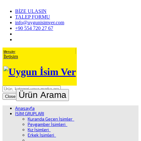
BİZE ULAŞIN
TALEP FORMU
info@uygunisimver.com
+90 554 720 27 67
Menuler
İletişim
Ürün Arama
Close
Anasayfa
İSİM GRUPLARI
Kuranda Geçen İsimler
Peygamber İsimleri
Kız İsimleri
Erkek İsimleri