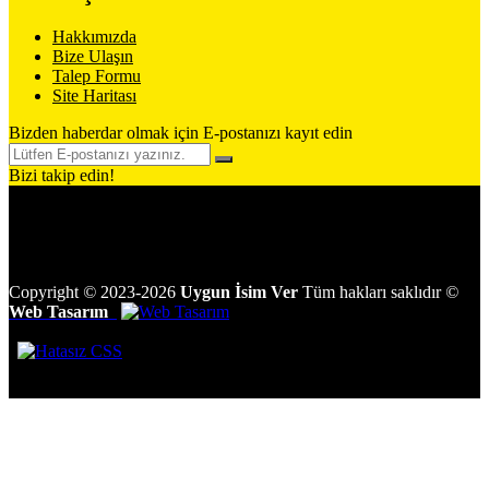
Hakkımızda
Bize Ulaşın
Talep Formu
Site Haritası
Bizden haberdar olmak için E-postanızı kayıt edin
Bizi takip edin!
Copyright
©
2023-2026
Uygun İsim Ver
Tüm hakları saklıdır
©
Web Tasarım