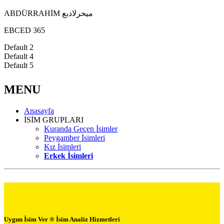
ABDÜRRAHİM ميحرلادبع
EBCED 365
Default 2
Default 4
Default 5
MENU
Anasayfa
İSİM GRUPLARI
Kuranda Geçen İsimler
Peygamber İsimleri
Kız İsimleri
Erkek İsimleri
Uygun İsim Ver ® İsim Analiz Hizmetleri