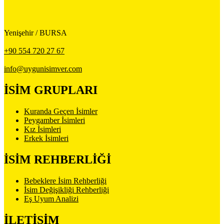
Yenişehir / BURSA
+90 554 720 27 67
info@uygunisimver.com
İSİM GRUPLARI
Kuranda Geçen İsimler
Peygamber İsimleri
Kız İsimleri
Erkek İsimleri
İSİM REHBERLİĞİ
Bebeklere İsim Rehberliği
İsim Değişikliği Rehberliği
Eş Uyum Analizi
İLETİŞİM