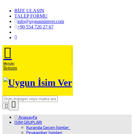
BİZE ULAŞIN
TALEP FORMU
info@uygunisimver.com
+90 554 720 27 67
Menuler
İletişim
Close
Ürün
Anasayfa
Arama
İSİM GRUPLARI
Kuranda Geçen İsimler
Peygamber İsimleri