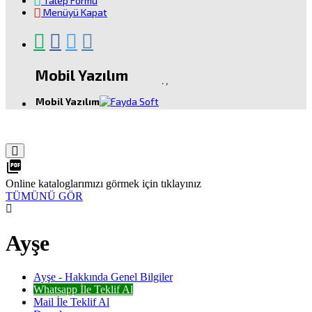
Talep Formu
Menüyü Kapat
Mobil Yazılım
.
,
Mobil Yazılım
picture_as_pdf
Online kataloglarımızı görmek için tıklayınız
TÜMÜNÜ GÖR
Ayşe
Ayşe - Hakkında Genel Bilgiler
Whatsapp İle Teklif Al
Mail İle Teklif Al