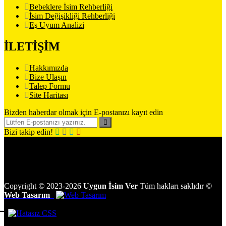
Bebeklere İsim Rehberliği
İsim Değişikliği Rehberliği
Eş Uyum Analizi
İLETİŞİM
Hakkımızda
Bize Ulaşın
Talep Formu
Site Haritası
Bizden haberdar olmak için E-postanızı kayıt edin
Bizi takip edin!
Copyright
©
2023-2026
Uygun İsim Ver
Tüm hakları saklıdır
©
Web Tasarım