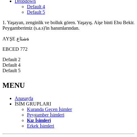
Dropdown
Default 4
Default 5
1. Yaşayan, zenginlik ve bolluk gören. Yaşayış. Aişe binti Ebu Bekir.
Peygamberimiz (s.a.s)'in hanımlarından.
AYŞE ةشئاع
EBCED 772
Default 2
Default 4
Default 5
MENU
Anasayfa
İSİM GRUPLARI
Kuranda Geçen İsimler
Peygamber İsimleri
Kız İsimleri
Erkek İsimleri