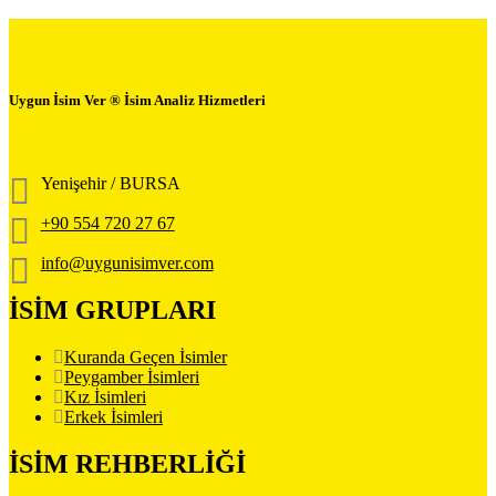
Uygun İsim Ver ® İsim Analiz Hizmetleri
Yenişehir / BURSA
+90 554 720 27 67
info@uygunisimver.com
İSİM GRUPLARI
Kuranda Geçen İsimler
Peygamber İsimleri
Kız İsimleri
Erkek İsimleri
İSİM REHBERLİĞİ