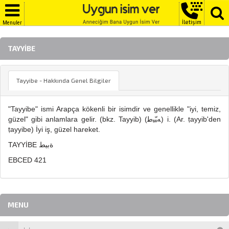
İletişim
Menuler
TAYYIBE
Tayyibe - Hakkında Genel Bilgiler
"Tayyibe" ismi Arapça kökenli bir isimdir ve genellikle "iyi, temiz,
güzel" gibi anlamlara gelir. (bkz. Tayyib) (ﻪﺒّﻴﻃ) i. (Ar. ṭayyib'den
ṭayyibe) İyi iş, güzel hareket.
TAYYİBE ةبيط
EBCED 421
MENU