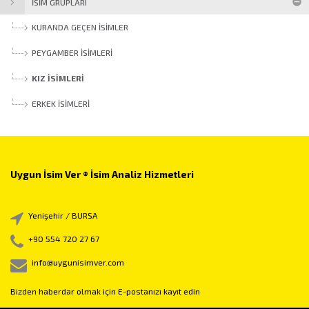
İSİM GRUPLARI
KURANDA GEÇEN İSIMLER
PEYGAMBER İSIMLERI
KIZ İSIMLERI
ERKEK İSIMLERI
Uygun İsim Ver ® İsim Analiz Hizmetleri
Yenişehir / BURSA
+90 554 720 27 67
info@uygunisimver.com
Bizden haberdar olmak için E-postanızı kayıt edin