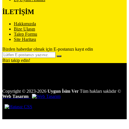
İLETİŞİM
Hakkımızda
Bize Ulaşın
Talep Formu
Site Haritası
Bizden haberdar olmak için E-postanızı kayıt edin
Bizi takip edin!
Copyright
©
2023-2026
Uygun İsim Ver
Tüm hakları saklıdır
©
Web Tasarım