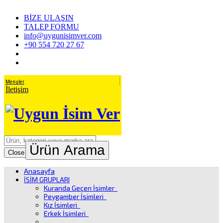
BİZE ULAŞIN
TALEP FORMU
info@uygunisimver.com
+90 554 720 27 67
Menuler
İletişim
Ürün Arama
Close
Anasayfa
İSİM GRUPLARI
Kuranda Geçen İsimler
Peygamber İsimleri
Kız İsimleri
Erkek İsimleri