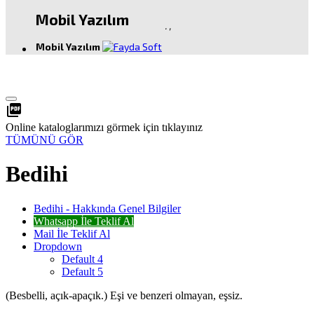
Mobil Yazılım
.
,
Mobil Yazılım
picture_as_pdf
Online kataloglarımızı görmek için tıklayınız
TÜMÜNÜ GÖR
Bedihi
Bedihi - Hakkında Genel Bilgiler
Whatsapp İle Teklif Al
Mail İle Teklif Al
Dropdown
Default 4
Default 5
(Besbelli, açık-apaçık.) Eşi ve benzeri olmayan, eşsiz.