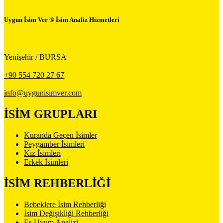
Uygun İsim Ver ® İsim Analiz Hizmetleri
Yenişehir / BURSA
+90 554 720 27 67
info@uygunisimver.com
İSİM GRUPLARI
Kuranda Geçen İsimler
Peygamber İsimleri
Kız İsimleri
Erkek İsimleri
İSİM REHBERLİĞİ
Bebeklere İsim Rehberliği
İsim Değişikliği Rehberliği
Eş Uyum Analizi