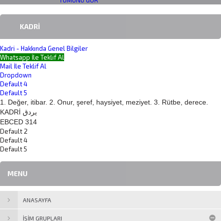
TÜMÜNÜ GÖR
KADRI
Kadri - Hakkında Genel Bilgiler
Whatsapp İle Teklif Al
Mail İle Teklif Al
Dropdown
Default 4
Default 5
1. Değer, itibar. 2. Onur, şeref, haysiyet, meziyet. 3. Rütbe, derece.
KADRİ يردق
EBCED 314
Default 2
Default 4
Default 5
MENU
ANASAYFA
İSİM GRUPLARI