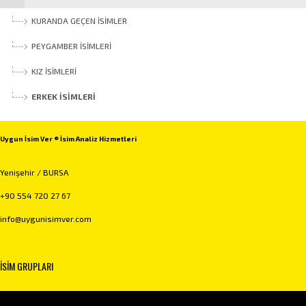
KURANDA GEÇEN İSIMLER
PEYGAMBER İSIMLERI
KIZ İSIMLERI
ERKEK İSIMLERI
Uygun İsim Ver ® İsim Analiz Hizmetleri
Yenişehir / BURSA
+90 554 720 27 67
info@uygunisimver.com
İSİM GRUPLARI
Kuranda Geçen İsimler