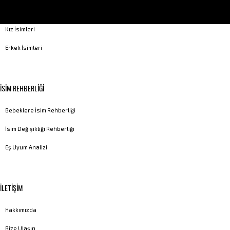
Peygamber İsimleri
Kız İsimleri
Erkek İsimleri
İSİM REHBERLİĞİ
Bebeklere İsim Rehberliği
İsim Değişikliği Rehberliği
Eş Uyum Analizi
İLETİŞİM
Hakkımızda
Bize Ulaşın