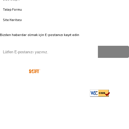
Talep Formu
Site Haritası
Bizden haberdar olmak için E-postanızı kayıt edin
Copyright
©
2023-2026
Uygun İsim Ver
Tüm hakları saklıdır
©
Web
Tasarım