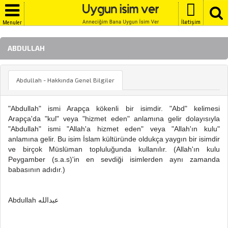
İletişim
Menuler
ABDULLAH
Abdullah - Hakkında Genel Bilgiler
"Abdullah" ismi Arapça kökenli bir isimdir. "Abd" kelimesi
Arapça'da "kul" veya "hizmet eden" anlamına gelir dolayısıyla
"Abdullah" ismi "Allah'a hizmet eden" veya "Allah'ın kulu"
anlamına gelir. Bu isim İslam kültüründe oldukça yaygın bir isimdir
ve birçok Müslüman topluluğunda kullanılır. (Allah'ın kulu
Peygamber (s.a.s)'in en sevdiği isimlerden aynı zamanda
babasının adıdır.)
Abdullah عبدالله