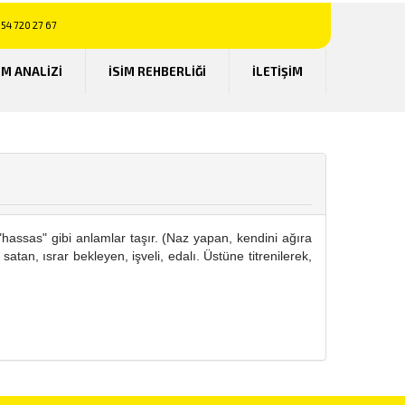
54 720 27 67
UM ANALİZİ
İSİM REHBERLİĞİ
İLETİŞİM
, "hassas" gibi anlamlar taşır. (Naz yapan, kendini ağıra
atan, ısrar bekleyen, işveli, edalı. Üstüne titrenilerek,