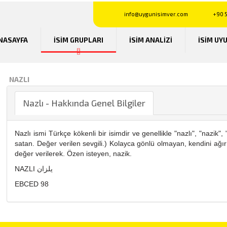
info@uygunisimver.com
+90 5
NASAYFA
İSİM GRUPLARI
İSİM ANALİZİ
İSİM UY
NAZLI
Nazlı - Hakkında Genel Bilgiler
Nazlı ismi Türkçe kökenli bir isimdir ve genellikle "nazlı", "nazik"
satan. Değer verilen sevgili.) Kolayca gönlü olmayan, kendini ağır s
değer verilerek. Özen isteyen, nazik.
NAZLI يلزان
EBCED 98