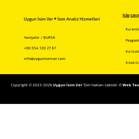
İSİM GRU
Uygun İsim Ver ® İsim Analiz Hizmetleri
Kuranda
Yenişehir / BURSA
Peygamb
+90 554 720 27 67
Kız İsiml
info@uygunisimver.com
Erkek İs
Copyright
©
2023-2026
Uygun İsim Ver
Tüm hakları saklıdır
©
Web Tas