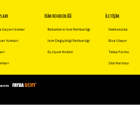
PLARI
İSİM REHBERLİĞİ
İLETİŞİM
 Geçen İsimler
Bebeklere İsim Rehberliği
Hakkımızda
er İsimleri
İsim Değişikliği Rehberliği
Bize Ulaşın
eri
Eş Uyum Analizi
Talep Formu
imleri
Site Haritası
arım