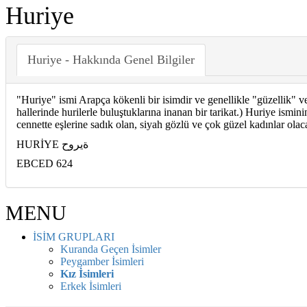
Huriye
Huriye - Hakkında Genel Bilgiler
"Huriye" ismi Arapça kökenli bir isimdir ve genellikle "güzellik" ve
hallerinde hurilerle buluştuklarına inanan bir tarikat.) Huriye ismin
cennette eşlerine sadık olan, siyah gözlü ve çok güzel kadınlar olaca
HURİYE ةيروح
EBCED 624
MENU
İSİM GRUPLARI
Kuranda Geçen İsimler
Peygamber İsimleri
Kız İsimleri
Erkek İsimleri