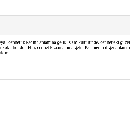
ya "cennetlik kadın" anlamına gelir. İslam kültüründe, cennetteki güzel k
in kökü hûr'dur. Hûr, cennet kızıanlamına gelir. Kelimenin diğer anlamı i
ktır.